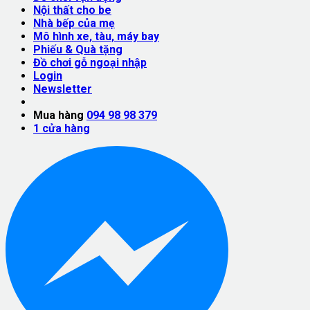
Nội thất cho be
Nhà bếp của mẹ
Mô hình xe, tàu, máy bay
Phiếu & Quà tặng
Đồ chơi gỗ ngoại nhập
Login
Newsletter
Mua hàng
094 98 98 379
1
cửa hàng