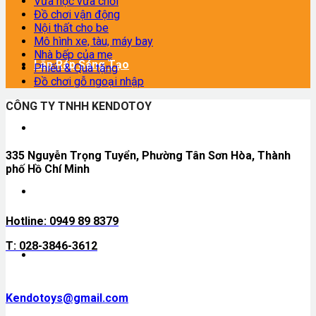
Vừa học vừa chơi
Đồ chơi vận động
Nội thất cho be
Mô hình xe, tàu, máy bay
Nhà bếp của mẹ
Lắp Ráp Sáng Tạo
Phiếu & Quà tặng
Đồ chơi gỗ ngoại nhập
CÔNG TY TNHH KENDOTOY
Vừa học vừa chơi
335 Nguyễn Trọng Tuyển, Phường Tân Sơn Hòa, Thành
phố Hồ Chí Minh
Đồ chơi vận động
Hotline: 0949 89 8379
T: 028-3846-3612
Nội thất cho be
Kendotoys@gmail.com