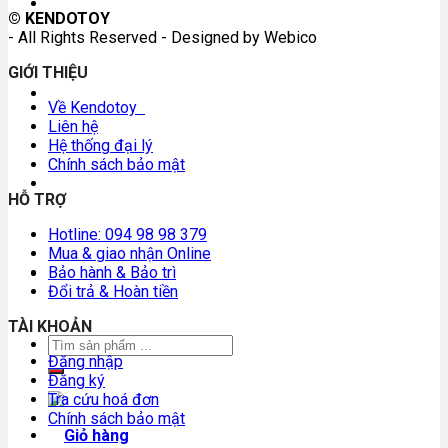
Nhà bếp của mẹ
© KENDOTOY
- All Rights Reserved - Designed by Webico
GIỚI THIỆU
Mô hình xe, tàu, máy bay
Về Kendotoy
Liên hệ
Hệ thống đại lý
Chính sách bảo mật
Phiếu & Quà tặng
HỖ TRỢ
Hotline: 094 98 98 379
Mua & giao nhận Online
Bảo hành & Bảo trì
Đồ chơi gỗ ngoại nhập
Đổi trả & Hoàn tiền
TÀI KHOẢN
Đăng nhập
Đăng ký
Tra cứu hoá đơn
Chính sách bảo mật