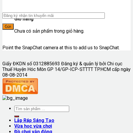
Giỏ hàng
Chưa có sản phẩm trong giỏ hàng.
Point the SnapChat camera at this to add us to SnapChat.
Giấy ĐKDN số 0312885693 Đăng ký & quản lý bởi Chi cục
Thuế Huyện Hóc Môn GP 14/GP-ICP-STTTT TP.HCM cấp ngày
08-08-2014
Lắp Ráp Sáng Tạo
Vừa học vừa chơi
Đồ chơi vận động