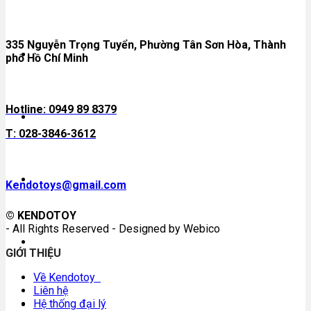
335 Nguyễn Trọng Tuyển, Phường Tân Sơn Hòa, Thành
Nội thất cho be
phố Hồ Chí Minh
Hotline: 0949 89 8379
Nhà bếp của mẹ
T: 028-3846-3612
Mô hình xe, tàu, máy bay
Kendotoys@gmail.com
© KENDOTOY
- All Rights Reserved - Designed by Webico
Phiếu & Quà tặng
GIỚI THIỆU
Về Kendotoy
Liên hệ
Hệ thống đại lý
Đồ chơi gỗ ngoại nhập