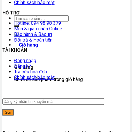
Chính sách bảo mật
HỖ TRỢ
Hotline: 094 98 98 379
Mua & giao nhận Online
Bảo hành & Bảo trì
Đổi trả & Hoàn tiền
TÀI KHOẢN
Đăng nhập
Đăng ký
Giỏ hàng
Tra cứu hoá đơn
Chính sách bảo mật
Chưa có sản phẩm trong giỏ hàng.