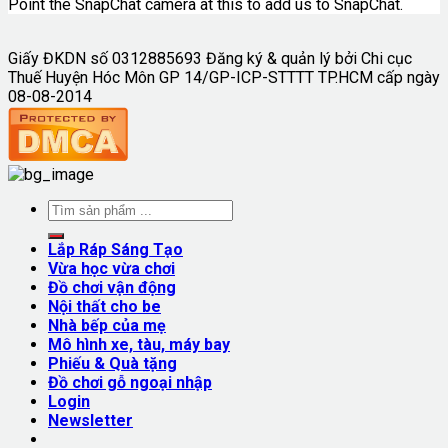
Point the SnapChat camera at this to add us to SnapChat.
Giấy ĐKDN số 0312885693 Đăng ký & quản lý bởi Chi cục
Thuế Huyện Hóc Môn GP 14/GP-ICP-STTTT TP.HCM cấp ngày
08-08-2014
Lắp Ráp Sáng Tạo
Vừa học vừa chơi
Đồ chơi vận động
Nội thất cho be
Nhà bếp của mẹ
Mô hình xe, tàu, máy bay
Phiếu & Quà tặng
Đồ chơi gỗ ngoại nhập
Login
Newsletter