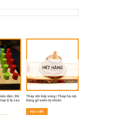
HẾT HÀNG
iảm dần | Đồ
Tháp dời bảy vòng | Tháp hà nội
Robot học toán và 
oại tỉ lệ cao
bằng gỗ vườn tự nhiên
trẻ em thông minh
206.000
₫
ĐỌC TIẾP