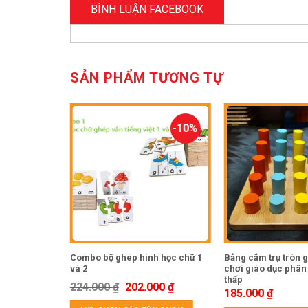
BÌNH LUẬN FACEBOOK
SẢN PHẨM TƯƠNG TỰ
-10%
ựa bằng gỗ
Combo bộ ghép hình học chữ 1
Bảng cắm trụ tròn g
le animal
và 2
chơi giáo dục phân l
thấp
224.000
₫
202.000
₫
185.000
₫