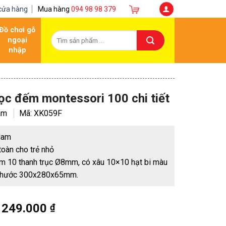
cửa hàng
Mua hàng
094 98 98 379
Đồ chơi gỗ
ngoại
nhập
học đếm montessori 100 chi tiết
am
Mã:
XK059F
 Nam
toàn cho trẻ nhỏ
ồm 10 thanh trục Ø8mm, có xâu 10×10 hạt bi màu
thước 300x280x65mm.
249.000
₫