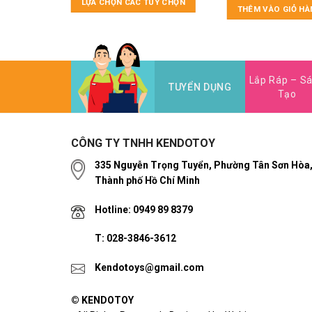
NG
LỰA CHỌN CÁC TÙY CHỌN
THÊM VÀO GIỎ HÀ
Lắp Ráp – S
TUYỂN DỤNG
Tạo
CÔNG TY TNHH KENDOTOY
335 Nguyễn Trọng Tuyển, Phường Tân Sơn Hòa
Thành phố Hồ Chí Minh
Hotline: 0949 89 8379
T: 028-3846-3612
Kendotoys@gmail.com
© KENDOTOY