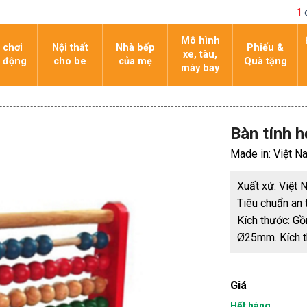
1
Mô hình
 chơi
Nội thất
Nhà bếp
Phiếu &
xe, tàu,
 động
cho be
của mẹ
Quà tặng
máy bay
Bàn tính 
Made in: Việt N
Xuất xứ: Việt
Tiêu chuẩn an 
Kích thước: G
Ø25mm. Kích 
Giá
Hết hàng