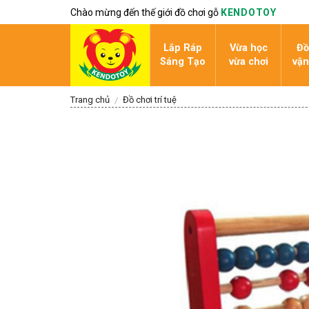
Skip
Chào mừng đến thế giới đồ chơi gỗ
KENDOTOY
to
content
Lắp Ráp
Vừa học
Đồ
Sáng Tạo
vừa chơi
vận
Trang chủ
Đồ chơi trí tuệ
/