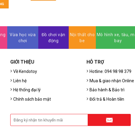
THÊM VÀO GIỎ HÀ
NG
áng
Vừa học vừa
Đồ chơi vận
Nội thất cho
Mô hình xe, tàu, 
chơi
động
be
bay
GIỚI THIỆU
HỖ TRỢ
,
Về Kendotoy
Hotline: 094 98 98 379
Liên hệ
Mua & giao nhận Online
Hệ thống đại lý
Bảo hành & Bảo trì
Chính sách bảo mật
Đổi trả & Hoàn tiền