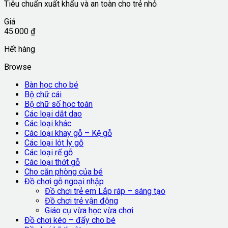
Tiêu chuẩn xuất khẩu và an toàn cho trẻ nhỏ
Giá
45.000
₫
Hết hàng
Browse
Bàn học cho bé
Bộ chữ cái
Bộ chữ số học toán
Các loại dắt dao
Các loại khác
Các loại khay gỗ – Kệ gỗ
Các loại lót ly gỗ
Các loại rế gỗ
Các loại thớt gỗ
Cho căn phòng của bé
Đồ chơi gỗ ngoại nhập
Đồ chơi trẻ em Lắp ráp – sáng tạo
Đồ chơi trẻ vận động
Giáo cụ vừa học vừa chơi
Đồ chơi kéo – đẩy cho bé