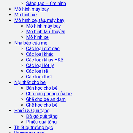
Sáng tạo – tìm hình
Mô hình máy bay
Mô hình xe
Mô hình xe, tàu, máy bay
Mô hình máy bay
Mô hình tàu, thuyền
Mô hình xe
Nhà bếp của mẹ
Các loại dắt dao
Các loại khác
Các loại khay –Kệ
Các loại lót ly
Các loại rế
Các loại thớt
Nội thất cho be
Bàn học cho bé
Cho căn phòng của bé
Ghế cho bé ăn dặm
Ghế học cho bé
Phiếu & Quà tặng
Đồ gỗ quà tặng
Phiếu quà tặng
Thiết bị trường học