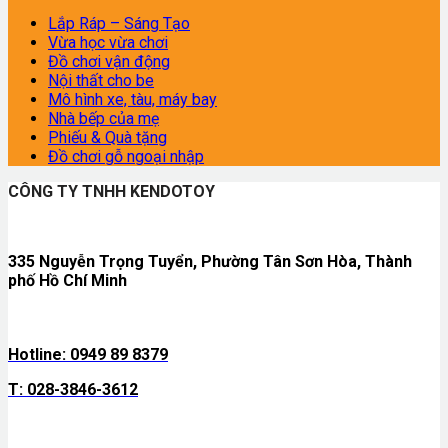
Lắp Ráp – Sáng Tạo
Vừa học vừa chơi
Đồ chơi vận động
Nội thất cho be
Mô hình xe, tàu, máy bay
Nhà bếp của mẹ
Phiếu & Quà tặng
Đồ chơi gỗ ngoại nhập
CÔNG TY TNHH KENDOTOY
335 Nguyễn Trọng Tuyển, Phường Tân Sơn Hòa, Thành
phố Hồ Chí Minh
Hotline: 0949 89 8379
T: 028-3846-3612