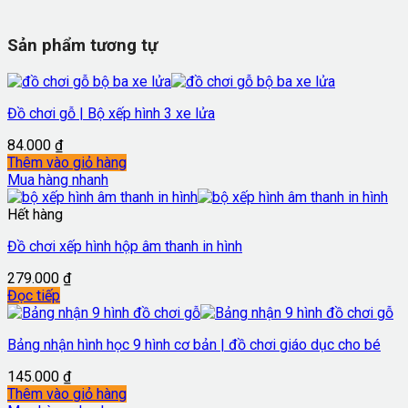
Sản phẩm tương tự
Đồ chơi gỗ | Bộ xếp hình 3 xe lửa
84.000
₫
Thêm vào giỏ hàng
Mua hàng nhanh
Hết hàng
Đồ chơi xếp hình hộp âm thanh in hình
279.000
₫
Đọc tiếp
Bảng nhận hình học 9 hình cơ bản | đồ chơi giáo dục cho bé
145.000
₫
Thêm vào giỏ hàng