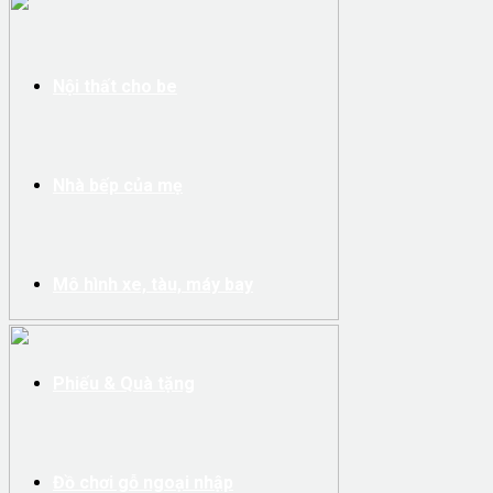
Nội thất cho be
Nhà bếp của mẹ
Mô hình xe, tàu, máy bay
Phiếu & Quà tặng
Đồ chơi gỗ ngoại nhập