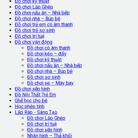
Đồ chơi kỹ thuật
Đồ chơi Lắp Ghép
Đồ chơi nấu ăn – Nhà bếp
Đồ chơi nhà – Búp bê
Đồ chơi trẻ em có âm thanh
Đồ chơi trẻ sơ sinh
Đồ chơi trí tuệ
Đồ chơi vận động
Đồ chơi có âm thanh
Đồ chơi kéo – đẩy
Đồ chơi kỹ thuật
Đồ chơi nấu ăn – Nhà bếp
Đồ chơi nhà – Búp bê
Đồ chơi sơ sinh
Đồ chơi xe – Máy bay
Đồ chơi xếp hình
Đồ Nội Thất Trẻ Em
Ghế học cho bé
Học phép tính
Lắp Ráp - Sáng Tạo
Đồ chơi Lắp Ghép
Đồ chơi trí tuệ
Đồ chơi xếp hình
Nhận hình – Thả khối