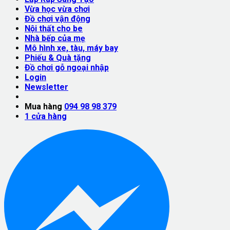
Vừa học vừa chơi
Đồ chơi vận động
Nội thất cho be
Nhà bếp của mẹ
Mô hình xe, tàu, máy bay
Phiếu & Quà tặng
Đồ chơi gỗ ngoại nhập
Login
Newsletter
Mua hàng
094 98 98 379
1
cửa hàng