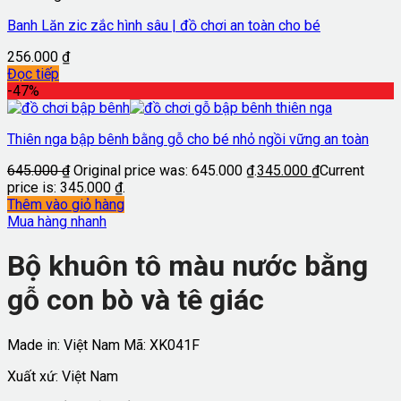
Banh Lăn zic zắc hình sâu | đồ chơi an toàn cho bé
256.000
₫
Đọc tiếp
-47%
Thiên nga bập bênh bằng gỗ cho bé nhỏ ngồi vững an toàn
645.000
₫
Original price was: 645.000 ₫.
345.000
₫
Current
price is: 345.000 ₫.
Thêm vào giỏ hàng
Mua hàng nhanh
Bộ khuôn tô màu nước bằng
gỗ con bò và tê giác
Made in: Việt Nam
Mã:
XK041F
Xuất xứ: Việt Nam