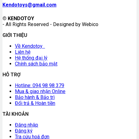
Kendotoys@gmail.com
© KENDOTOY
- All Rights Reserved - Designed by Webico
GIỚI THIỆU
Về Kendotoy
Liên hệ
Hệ thống đại lý
Chính sách bảo mật
HỖ TRỢ
Hotline: 094 98 98 379
Mua & giao nhận Online
Bảo hành & Bảo trì
Đổi trả & Hoàn tiền
TÀI KHOẢN
Đăng nhập
Đăng ký
Tra cứu hoá đơn