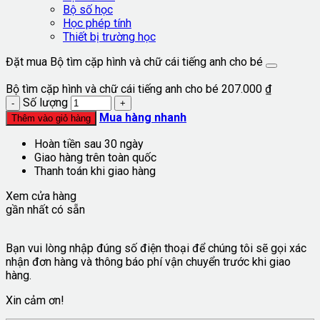
Bộ số học
Học phép tính
Thiết bị trường học
Đặt mua Bộ tìm cặp hình và chữ cái tiếng anh cho bé
Bộ tìm cặp hình và chữ cái tiếng anh cho bé
207.000
₫
Số lượng
Mua hàng nhanh
Thêm vào giỏ hàng
Hoàn tiền sau 30 ngày
Giao hàng trên toàn quốc
Thanh toán khi giao hàng
Xem cửa hàng
gần nhất có sẵn
Bạn vui lòng nhập đúng số điện thoại để chúng tôi sẽ gọi xác
nhận đơn hàng và thông báo phí vận chuyển trước khi giao
hàng.
Xin cảm ơn!