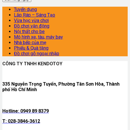
Tuyển dụng
Lắp Ráp – Sáng Tạo
Vừa học vừa chơi
Đồ chơi vận động
Nội thất cho be
Mô hình xe, tàu, máy bay
Nhà bếp của mẹ
Phiếu & Quà tặng
Đồ chơi gỗ ngoại nhập
CÔNG TY TNHH KENDOTOY
335 Nguyễn Trọng Tuyển, Phường Tân Sơn Hòa, Thành
phố Hồ Chí Minh
Hotline: 0949 89 8379
T: 028-3846-3612