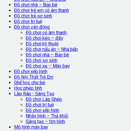
Đồ chơi nhà – Búp bê
Đồ chơi trẻ em có âm thanh
Đồ chơi trẻ sơ sinh
Đồ chơi trí tuệ
Đồ chơi vận động
Đồ chơi có âm thanh
Đồ chơi kéo – đẩy
Đồ chơi kỹ thuật
Đồ chơi nấu ăn – Nhà bếp
Đồ chơi nhà – Búp bê
Đồ chơi sơ sinh
Đồ chơi xe – Máy bay
Đồ chơi xếp hình
Đồ Nội Thất Trẻ Em
Ghế học cho bé
Học phép tính
Lắp Ráp - Sáng Tạo
Đồ chơi Lắp Ghép
Đồ chơi trí tuệ
Đồ chơi xếp hình
Nhận hình – Thả khối
Sáng tạo – tìm hình
Mô hình máy bay