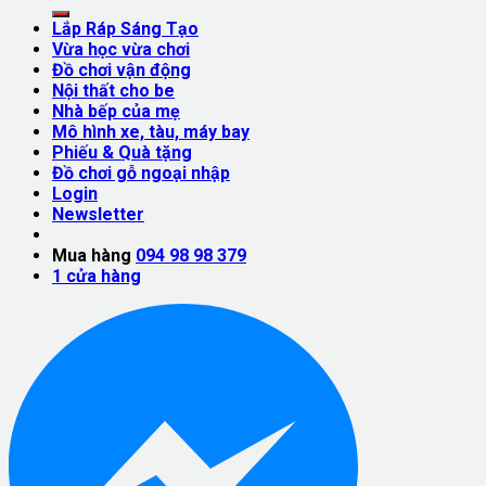
Lắp Ráp Sáng Tạo
Vừa học vừa chơi
Đồ chơi vận động
Nội thất cho be
Nhà bếp của mẹ
Mô hình xe, tàu, máy bay
Phiếu & Quà tặng
Đồ chơi gỗ ngoại nhập
Login
Newsletter
Mua hàng
094 98 98 379
1
cửa hàng