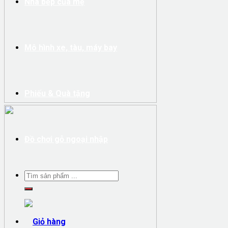
Nhà bếp của mẹ
Mô hình xe, tàu, máy bay
Phiếu & Quà tặng
Đồ chơi gỗ ngoại nhập