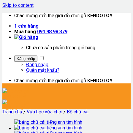
Skip to content
Chào mừng đến thế giới đồ chơi gỗ
KENDOTOY
1
cửa hàng
Mua hàng
094 98 98 379
Chưa có sản phẩm trong giỏ hàng.
Đăng nhập
Đăng nhập
Quên mật khẩu?
Chào mừng đến thế giới đồ chơi gỗ
KENDOTOY
Trang chủ
/
Vừa học vừa chơi
/
Bộ chữ cái