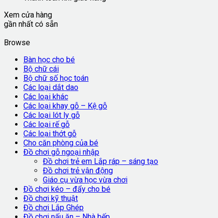
Xem cửa hàng
gần nhất có sẵn
Browse
Bàn học cho bé
Bộ chữ cái
Bộ chữ số học toán
Các loại dắt dao
Các loại khác
Các loại khay gỗ – Kệ gỗ
Các loại lót ly gỗ
Các loại rế gỗ
Các loại thớt gỗ
Cho căn phòng của bé
Đồ chơi gỗ ngoại nhập
Đồ chơi trẻ em Lắp ráp – sáng tạo
Đồ chơi trẻ vận động
Giáo cụ vừa học vừa chơi
Đồ chơi kéo – đẩy cho bé
Đồ chơi kỹ thuật
Đồ chơi Lắp Ghép
Đồ chơi nấu ăn – Nhà bếp