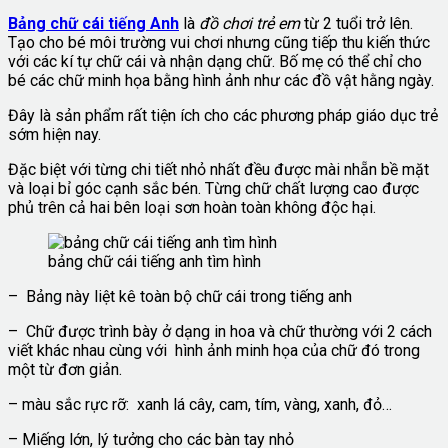
Bảng chữ cái tiếng
Anh
là
đồ chơi trẻ em
từ 2 tuổi trở lên.
Tạo cho bé môi trường vui chơi nhưng cũng tiếp thu kiến thức
với các kí tự chữ cái và nhận dạng chữ. Bố mẹ có thể chỉ cho
bé các chữ minh họa bằng hình ảnh như các đồ vật hằng ngày.
Đây là sản phẩm rất tiện ích cho các phương pháp giáo dục trẻ
sớm hiện nay.
Đặc biệt với từng chi tiết nhỏ nhất đều được mài nhẵn bề mặt
và loại bỉ góc cạnh sắc bén. Từng chữ chất lượng cao được
phủ trên cả hai bên loại sơn hoàn toàn không độc hại.
bảng chữ cái tiếng anh tìm hình
– Bảng này liệt kê toàn bộ chữ cái trong tiếng anh
– Chữ được trình bày ở dạng in hoa và chữ thường với 2 cách
viết khác nhau cùng với hình ảnh minh họa của chữ đó trong
một từ đơn giản.
– màu sắc rực rỡ: xanh lá cây, cam, tím, vàng, xanh, đỏ…
– Miếng lớn, lý tưởng cho các bàn tay nhỏ