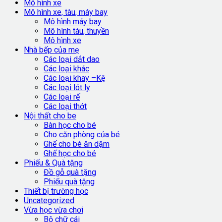
Mô hình xe
Mô hình xe, tàu, máy bay
Mô hình máy bay
Mô hình tàu, thuyền
Mô hình xe
Nhà bếp của mẹ
Các loại dắt dao
Các loại khác
Các loại khay –Kệ
Các loại lót ly
Các loại rế
Các loại thớt
Nội thất cho be
Bàn học cho bé
Cho căn phòng của bé
Ghế cho bé ăn dặm
Ghế học cho bé
Phiếu & Quà tặng
Đồ gỗ quà tặng
Phiếu quà tặng
Thiết bị trường học
Uncategorized
Vừa học vừa chơi
Bộ chữ cái