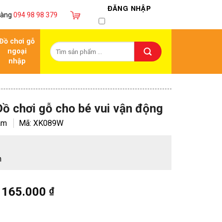
ĐĂNG NHẬP
hàng
094 98 98 379
Đồ chơi gỗ
ngoại
nhập
Đồ chơi gỗ cho bé vui vận động
am
Mã:
XK089W
m
165.000
₫