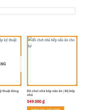
ÀNG
kỹ thuật dòng
Đồ chơi nhà bếp nấu ăn | Bộ bếp
Đồ chơi câu cá | 
nhỏ
biển
549.000
₫
194.000
₫
THÊM VÀO GIỎ HÀNG
THÊM VÀO GIỎ 