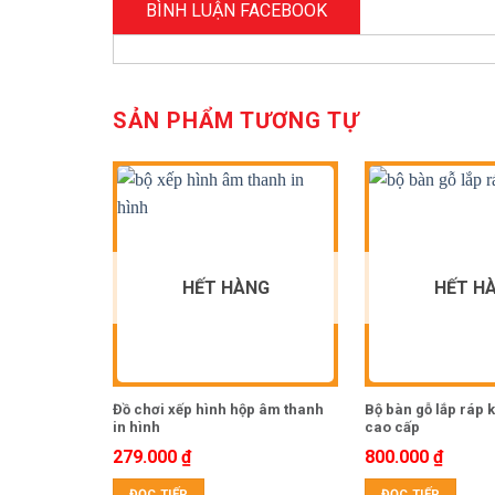
BÌNH LUẬN FACEBOOK
SẢN PHẨM TƯƠNG TỰ
HẾT HÀNG
HẾT H
Đồ chơi xếp hình hộp âm thanh
Bộ bàn gỗ lắp ráp 
in hình
cao cấp
279.000
₫
800.000
₫
ĐỌC TIẾP
ĐỌC TIẾP