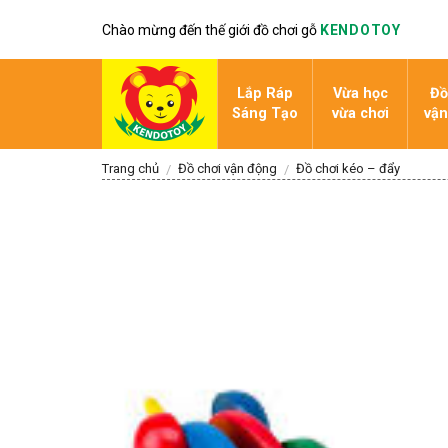
Skip
Chào mừng đến thế giới đồ chơi gỗ
KENDOTOY
to
content
Lắp Ráp
Vừa học
Đồ
Sáng Tạo
vừa chơi
vận
Trang chủ
Đồ chơi vận động
Đồ chơi kéo – đẩy
/
/