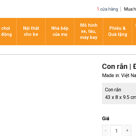
1
cửa hàng
Mua 
Mô hình
 chơi
Nội thất
Nhà bếp
Phiếu &
xe, tàu,
 động
cho be
của mẹ
Quà tặng
máy bay
Con rắn | 
Made in: Việt N
Con rắn
43 x 8 x 9.5 c
Giá