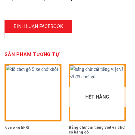
BÌNH LUẬN FACEBOOK
SẢN PHẨM TƯƠNG TỰ
HẾT HÀNG
Bảng chữ cái tiếng việt và chữ
B
5 xe chở khối
số bằng gỗ
h