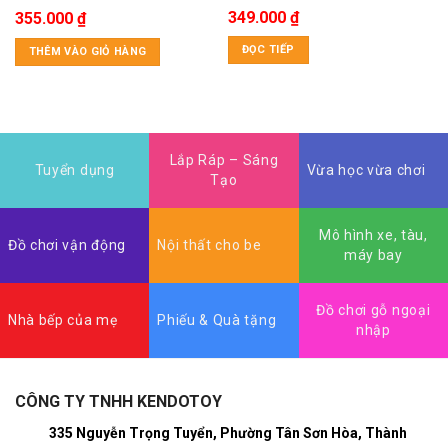
349.000
₫
355.000
₫
ĐỌC TIẾP
THÊM VÀO GIỎ HÀNG
Lắp Ráp – Sáng
Tuyển dụng
Vừa học vừa chơi
Tạo
Mô hình xe, tàu,
Đồ chơi vận động
Nội thất cho be
máy bay
Đồ chơi gỗ ngoại
Nhà bếp của mẹ
Phiếu & Quà tặng
nhập
CÔNG TY TNHH KENDOTOY
335 Nguyễn Trọng Tuyển, Phường Tân Sơn Hòa, Thành