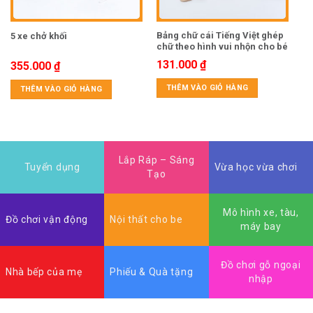
Bảng chữ cái Tiếng Việt ghép
5 xe chở khối
chữ theo hình vui nhộn cho bé
131.000
₫
355.000
₫
THÊM VÀO GIỎ HÀNG
THÊM VÀO GIỎ HÀNG
Lắp Ráp – Sáng
Tuyển dụng
Vừa học vừa chơi
Tạo
Mô hình xe, tàu,
Đồ chơi vận động
Nội thất cho be
máy bay
Đồ chơi gỗ ngoại
Nhà bếp của mẹ
Phiếu & Quà tặng
nhập