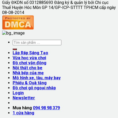
Giấy ĐKDN số 0312885693 Đăng ký & quản lý bởi Chi cục
Thuế Huyện Hóc Môn GP 14/GP-ICP-STTTT TP.HCM cấp ngày
08-08-2014
Lắp Ráp Sáng Tạo
Vừa học vừa chơi
Đồ chơi vận động
Nội thất cho be
Nhà bếp của mẹ
Mô hình xe, tàu, máy bay
Phiếu & Quà tặng
Đồ chơi gỗ ngoại nhập
Login
Newsletter
Mua hàng
094 98 98 379
1
cửa hàng