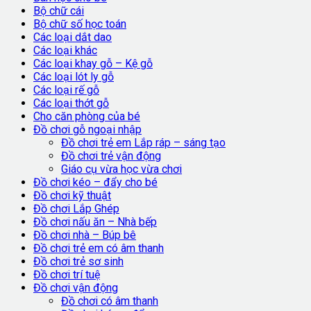
Bộ chữ cái
Bộ chữ số học toán
Các loại dắt dao
Các loại khác
Các loại khay gỗ – Kệ gỗ
Các loại lót ly gỗ
Các loại rế gỗ
Các loại thớt gỗ
Cho căn phòng của bé
Đồ chơi gỗ ngoại nhập
Đồ chơi trẻ em Lắp ráp – sáng tạo
Đồ chơi trẻ vận động
Giáo cụ vừa học vừa chơi
Đồ chơi kéo – đẩy cho bé
Đồ chơi kỹ thuật
Đồ chơi Lắp Ghép
Đồ chơi nấu ăn – Nhà bếp
Đồ chơi nhà – Búp bê
Đồ chơi trẻ em có âm thanh
Đồ chơi trẻ sơ sinh
Đồ chơi trí tuệ
Đồ chơi vận động
Đồ chơi có âm thanh