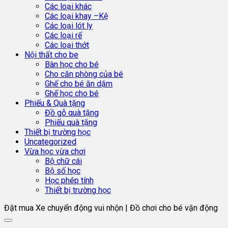
Các loại khác
Các loại khay –Kệ
Các loại lót ly
Các loại rế
Các loại thớt
Nội thất cho be
Bàn học cho bé
Cho căn phòng của bé
Ghế cho bé ăn dặm
Ghế học cho bé
Phiếu & Quà tặng
Đồ gỗ quà tặng
Phiếu quà tặng
Thiết bị trường học
Uncategorized
Vừa học vừa chơi
Bộ chữ cái
Bộ số học
Học phép tính
Thiết bị trường học
Đặt mua Xe chuyển động vui nhộn | Đồ chơi cho bé vận động