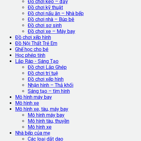
Đồ chơi kéo – đẩy
Đồ chơi kỹ thuật
Đồ chơi nấu ăn – Nhà bếp
Đồ chơi nhà – Búp bê
Đồ chơi sơ sinh
Đồ chơi xe – Máy bay
Đồ chơi xếp hình
Đồ Nội Thất Trẻ Em
Ghế học cho bé
Học phép tính
Lắp Ráp - Sáng Tạo
Đồ chơi Lắp Ghép
Đồ chơi trí tuệ
Đồ chơi xếp hình
Nhận hình – Thả khối
Sáng tạo – tìm hình
Mô hình máy bay
Mô hình xe
Mô hình xe, tàu, máy bay
Mô hình máy bay
Mô hình tàu, thuyền
Mô hình xe
Nhà bếp của mẹ
Các loại dắt dao