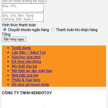
Hình thức thanh toán
Chuyển khoản ngân hàng
Thanh toán khi nhận hàng
Tổng:
Đặt hàng ngay
Tuyển dụng
Lắp Ráp – Sáng Tạo
Vừa học vừa chơi
Đồ chơi vận động
Nội thất cho be
Mô hình xe, tàu, máy bay
Nhà bếp của mẹ
Phiếu & Quà tặng
Đồ chơi gỗ ngoại nhập
CÔNG TY TNHH KENDOTOY