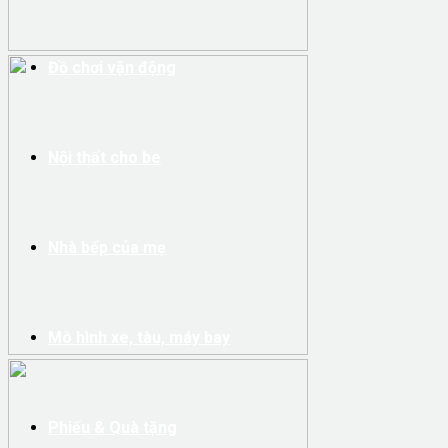
Đồ chơi vận động
Nội thất cho be
Nhà bếp của mẹ
Mô hình xe, tàu, máy bay
Phiếu & Quà tặng