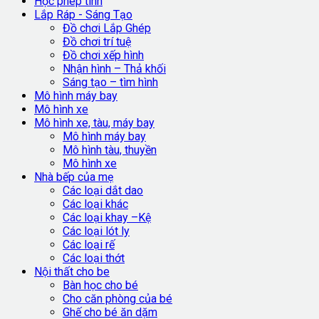
Học phép tính
Lắp Ráp - Sáng Tạo
Đồ chơi Lắp Ghép
Đồ chơi trí tuệ
Đồ chơi xếp hình
Nhận hình – Thả khối
Sáng tạo – tìm hình
Mô hình máy bay
Mô hình xe
Mô hình xe, tàu, máy bay
Mô hình máy bay
Mô hình tàu, thuyền
Mô hình xe
Nhà bếp của mẹ
Các loại dắt dao
Các loại khác
Các loại khay –Kệ
Các loại lót ly
Các loại rế
Các loại thớt
Nội thất cho be
Bàn học cho bé
Cho căn phòng của bé
Ghế cho bé ăn dặm