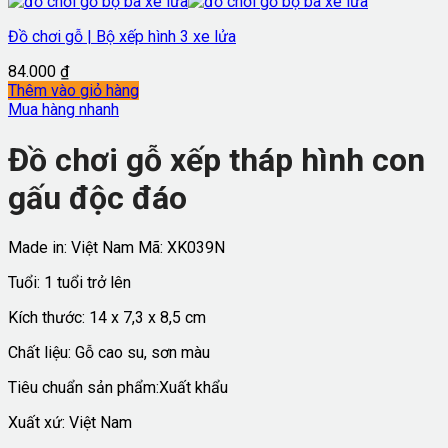
Đồ chơi gỗ | Bộ xếp hình 3 xe lửa
84.000
₫
Thêm vào giỏ hàng
Mua hàng nhanh
Đồ chơi gỗ xếp tháp hình con
gấu độc đáo
Made in: Việt Nam
Mã:
XK039N
Tuổi: 1 tuổi trở lên
Kích thước: 14 x 7,3 x 8,5 cm
Chất liệu: Gỗ cao su, sơn màu
Tiêu chuẩn sản phẩm:Xuất khẩu
Xuất xứ: Việt Nam