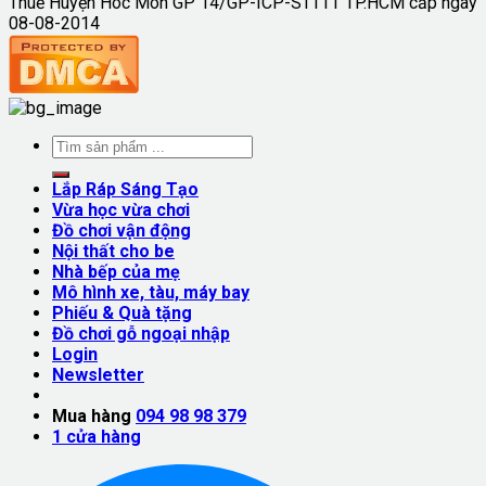
Thuế Huyện Hóc Môn GP 14/GP-ICP-STTTT TP.HCM cấp ngày
08-08-2014
Lắp Ráp Sáng Tạo
Vừa học vừa chơi
Đồ chơi vận động
Nội thất cho be
Nhà bếp của mẹ
Mô hình xe, tàu, máy bay
Phiếu & Quà tặng
Đồ chơi gỗ ngoại nhập
Login
Newsletter
Mua hàng
094 98 98 379
1
cửa hàng