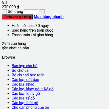
Giá
270.000
₫
Số lượng
Mua hàng nhanh
Thêm vào giỏ hàng
Hoàn tiền sau 30 ngày
Giao hàng trên toàn quốc
Thanh toán khi giao hàng
Xem cửa hàng
gần nhất có sẵn
Browse
Bàn học cho bé
Bộ chữ cái
Bộ chữ số học toán
Các loại dắt dao
Các loại khác
Các loại khay gỗ – Kệ gỗ
Các loại lót ly gỗ
Các loại rế gỗ
Các loại thớt gỗ
Cho căn phòng của bé