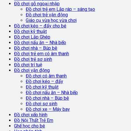
Đồ chơi gỗ ngoại nhập
Đồ chơi trẻ em Lắp ráp – sáng tạo
Đồ chơi trẻ vận động
Giáo cụ vừa học vừa chơi
Đồ chơi kéo – đẩy cho bé
Đồ chơi kỹ thuật
Đồ chơi Lắp Ghép
Đồ chơi nấu ăn – Nhà bếp
Đồ chơi nhà – Búp bê
Đồ chơi trẻ em có âm thanh
Đồ chơi trẻ sơ sinh
Đồ chơi trí tuệ
Đồ chơi vận động
Đồ chơi có âm thanh
Đồ chơi kéo – đẩy
Đồ chơi kỹ thuật
Đồ chơi nấu ăn – Nhà bếp
Đồ chơi nhà – Búp bê
Đồ chơi sơ sinh
Đồ chơi xe – Máy bay
Đồ chơi xếp hình
Đồ Nội Thất Trẻ Em
Ghế học cho bé