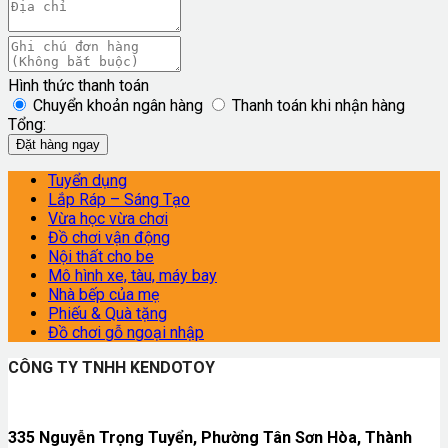
Hình thức thanh toán
Chuyển khoản ngân hàng
Thanh toán khi nhận hàng
Tổng:
Đặt hàng ngay
Tuyển dụng
Lắp Ráp – Sáng Tạo
Vừa học vừa chơi
Đồ chơi vận động
Nội thất cho be
Mô hình xe, tàu, máy bay
Nhà bếp của mẹ
Phiếu & Quà tặng
Đồ chơi gỗ ngoại nhập
CÔNG TY TNHH KENDOTOY
335 Nguyễn Trọng Tuyển, Phường Tân Sơn Hòa, Thành