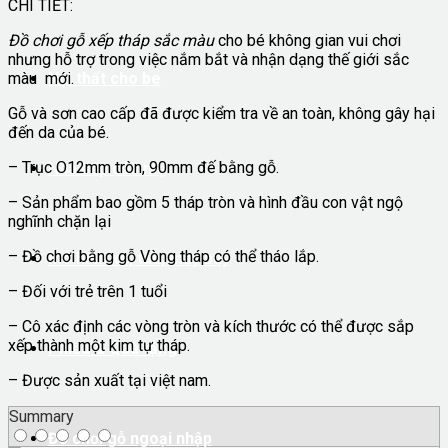
CHI TIẾT:
Đồ chơi gỗ xếp tháp sắc màu
cho bé không gian vui chơi
nhưng hỗ trợ trong việc nắm bắt và nhận dạng thế giới sắc
màu mới.
Nội thất cho be
Gỗ và sơn cao cấp đã được kiểm tra về an toàn, không gây hại
đến da của bé.
– Trục O12mm tròn, 90mm đế bằng gỗ.
Nhà bếp của mẹ
– Sản phẩm bao gồm 5 tháp tròn và hình đầu con vật ngộ
nghĩnh chặn lại
– Đồ chơi bằng gỗ Vòng tháp có thể tháo lắp.
Mô hình xe, tàu, máy bay
– Đối với trẻ trên 1 tuổi
– Cô xác định các vòng tròn và kích thước có thể được sắp
xếp thành một kim tự tháp.
Phiếu & Quà tặng
– Được sản xuất tại việt nam.
Summary
Đồ chơi gỗ ngoại nhập