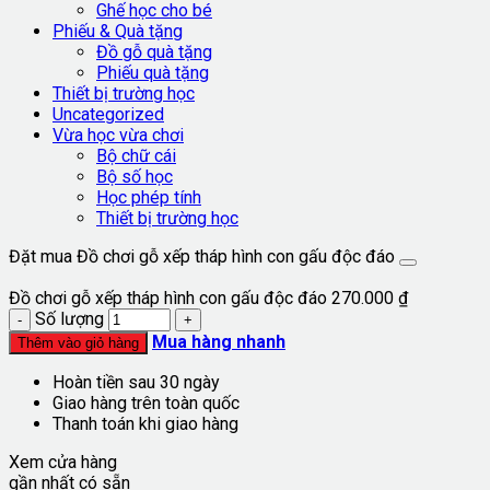
Ghế học cho bé
Phiếu & Quà tặng
Đồ gỗ quà tặng
Phiếu quà tặng
Thiết bị trường học
Uncategorized
Vừa học vừa chơi
Bộ chữ cái
Bộ số học
Học phép tính
Thiết bị trường học
Đặt mua Đồ chơi gỗ xếp tháp hình con gấu độc đáo
Đồ chơi gỗ xếp tháp hình con gấu độc đáo
270.000
₫
Số lượng
Mua hàng nhanh
Thêm vào giỏ hàng
Hoàn tiền sau 30 ngày
Giao hàng trên toàn quốc
Thanh toán khi giao hàng
Xem cửa hàng
gần nhất có sẵn