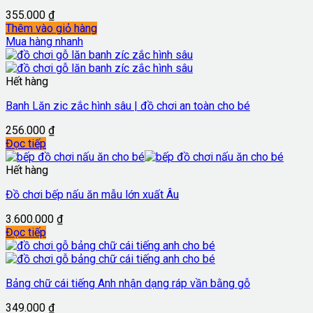
355.000
₫
Thêm vào giỏ hàng
Mua hàng nhanh
Hết hàng
Banh Lăn zic zắc hình sâu | đồ chơi an toàn cho bé
256.000
₫
Đọc tiếp
Hết hàng
Đồ chơi bếp nấu ăn mẫu lớn xuất Âu
3.600.000
₫
Đọc tiếp
Bảng chữ cái tiếng Anh nhận dạng ráp vần bằng gỗ
349.000
₫