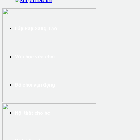
Lắp Ráp Sáng Tạo
Vừa học vừa chơi
Đồ chơi vận động
Nội thất cho be