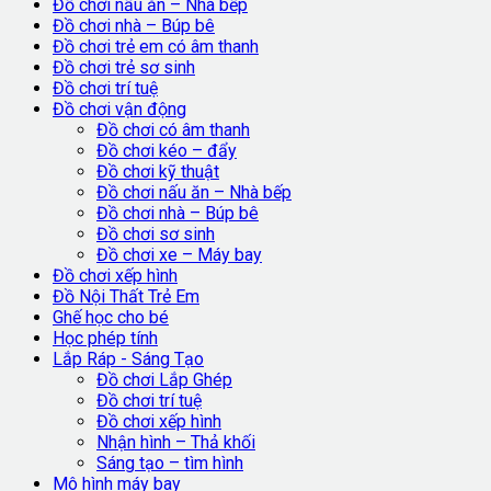
Đồ chơi nấu ăn – Nhà bếp
Đồ chơi nhà – Búp bê
Đồ chơi trẻ em có âm thanh
Đồ chơi trẻ sơ sinh
Đồ chơi trí tuệ
Đồ chơi vận động
Đồ chơi có âm thanh
Đồ chơi kéo – đẩy
Đồ chơi kỹ thuật
Đồ chơi nấu ăn – Nhà bếp
Đồ chơi nhà – Búp bê
Đồ chơi sơ sinh
Đồ chơi xe – Máy bay
Đồ chơi xếp hình
Đồ Nội Thất Trẻ Em
Ghế học cho bé
Học phép tính
Lắp Ráp - Sáng Tạo
Đồ chơi Lắp Ghép
Đồ chơi trí tuệ
Đồ chơi xếp hình
Nhận hình – Thả khối
Sáng tạo – tìm hình
Mô hình máy bay