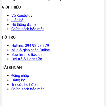
GIỚI THIỆU
Về Kendotoy
Liên hệ
Hệ thống đại lý
Chính sách bảo mật
HỖ TRỢ
Hotline: 094 98 98 379
Mua & giao nhận Online
Bảo hành & Bảo trì
Đổi trả & Hoàn tiền
TÀI KHOẢN
Đăng nhập
Đăng ký
Tra cứu hoá đơn
Chính sách bảo mật