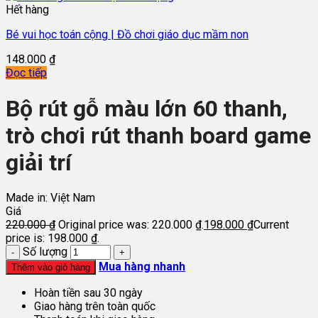
Hết hàng
Bé vui học toán cộng | Đồ chơi giáo dục mầm non
148.000
₫
Đọc tiếp
Bộ rút gỗ màu lớn 60 thanh,
trò chơi rút thanh board game
giải trí
Made in: Việt Nam
Giá
220.000
₫
Original price was: 220.000 ₫.
198.000
₫
Current
price is: 198.000 ₫.
Số lượng
Mua hàng nhanh
Thêm vào giỏ hàng
Hoàn tiền sau 30 ngày
Giao hàng trên toàn quốc