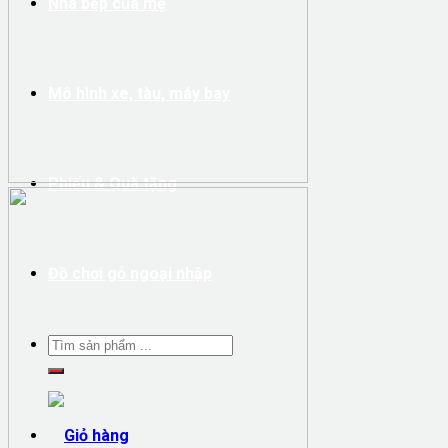
Nhà bếp của mẹ
Mô hình xe, tàu, máy bay
Phiếu & Quà tặng
Đồ chơi gỗ ngoại nhập