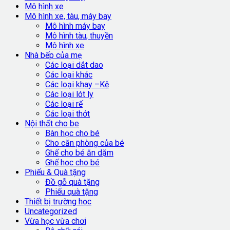
Mô hình xe
Mô hình xe, tàu, máy bay
Mô hình máy bay
Mô hình tàu, thuyền
Mô hình xe
Nhà bếp của mẹ
Các loại dắt dao
Các loại khác
Các loại khay –Kệ
Các loại lót ly
Các loại rế
Các loại thớt
Nội thất cho be
Bàn học cho bé
Cho căn phòng của bé
Ghế cho bé ăn dặm
Ghế học cho bé
Phiếu & Quà tặng
Đồ gỗ quà tặng
Phiếu quà tặng
Thiết bị trường học
Uncategorized
Vừa học vừa chơi