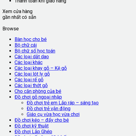
Thanh toán khi giao hàng
Xem cửa hàng
gần nhất có sẵn
Browse
Bàn học cho bé
Bộ chữ cái
Bộ chữ số học toán
Các loại dắt dao
Các loại khác
Các loại khay gỗ – Kệ gỗ
Các loại lót ly gỗ
Các loại rế gỗ
Các loại thớt gỗ
Cho căn phòng của bé
Đồ chơi gỗ ngoại nhập
Đồ chơi trẻ em Lắp ráp – sáng tạo
Đồ chơi trẻ vận động
Giáo cụ vừa học vừa chơi
Đồ chơi kéo – đẩy cho bé
Đồ chơi kỹ thuật
Đồ chơi Lắp Ghép