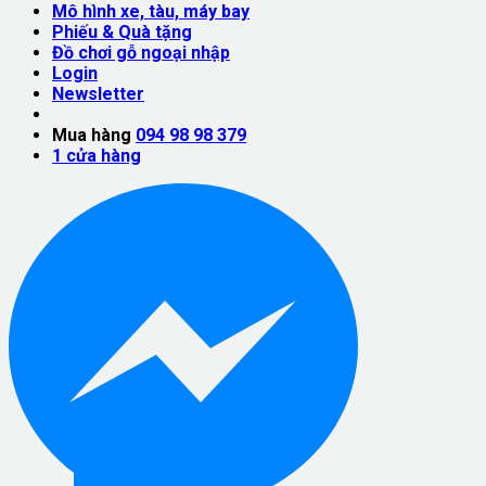
Mô hình xe, tàu, máy bay
Phiếu & Quà tặng
Đồ chơi gỗ ngoại nhập
Login
Newsletter
Mua hàng
094 98 98 379
1
cửa hàng