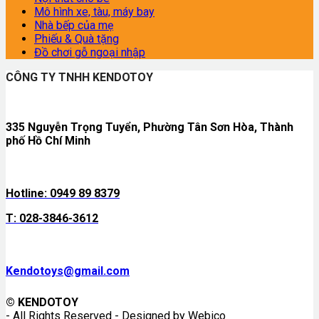
Mô hình xe, tàu, máy bay
Nhà bếp của mẹ
Phiếu & Quà tặng
Đồ chơi gỗ ngoại nhập
CÔNG TY TNHH KENDOTOY
335 Nguyễn Trọng Tuyển, Phường Tân Sơn Hòa, Thành
phố Hồ Chí Minh
Hotline: 0949 89 8379
T: 028-3846-3612
Kendotoys@gmail.com
© KENDOTOY
- All Rights Reserved - Designed by Webico