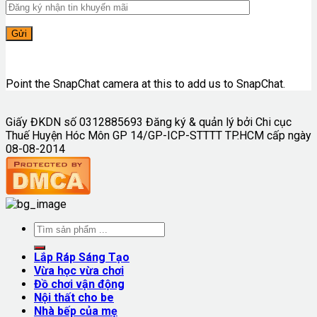
Point the SnapChat camera at this to add us to SnapChat.
Giấy ĐKDN số 0312885693 Đăng ký & quản lý bởi Chi cục
Thuế Huyện Hóc Môn GP 14/GP-ICP-STTTT TP.HCM cấp ngày
08-08-2014
Lắp Ráp Sáng Tạo
Vừa học vừa chơi
Đồ chơi vận động
Nội thất cho be
Nhà bếp của mẹ