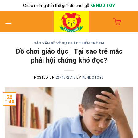
Skip
Chào mừng đến thế giới đồ chơi gỗ
KENDOTOY
to
content
CÁC VẤN ĐỀ VỀ SỰ PHÁT TRIỂN TRẺ EM
Đồ chơi giáo dục | Tại sao trẻ mắc
phải hội chứng khó đọc?
POSTED ON
26/10/2018
BY
KENDOTOYS
26
Th10